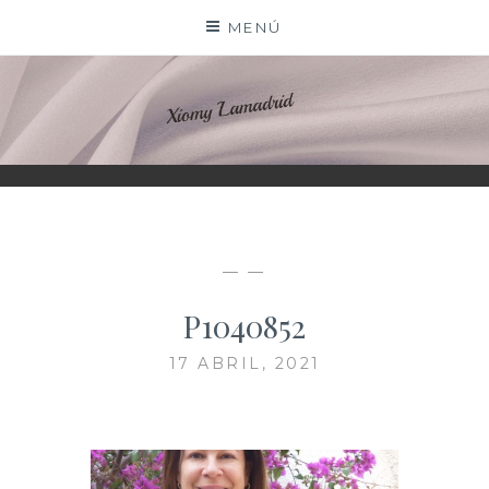
Saltar
MENÚ
al
contenido
XIOMY LAMADRID
— —
P1040852
17 ABRIL, 2021