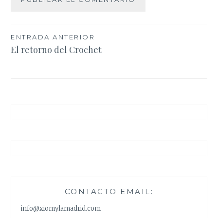
Navegación
ENTRADA ANTERIOR
El retorno del Crochet
de
entradas
CONTACTO EMAIL:
info@xiomylamadrid.com