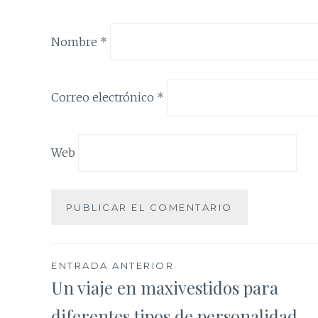
Nombre
*
Correo electrónico
*
Web
Navegación
ENTRADA ANTERIOR
Un viaje en maxivestidos para
de
diferentes tipos de personalidad