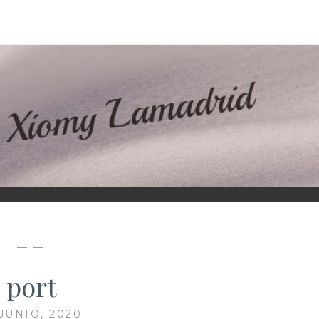
D
— —
port
 JUNIO, 2020