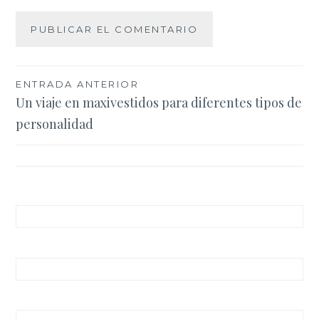
Navegación
ENTRADA ANTERIOR
Un viaje en maxivestidos para diferentes tipos de
de
personalidad
entradas