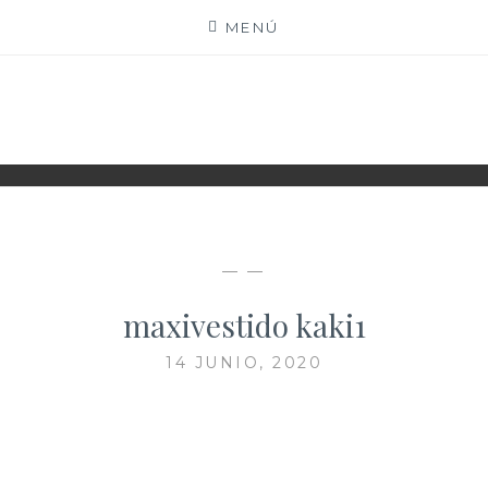
Saltar
MENÚ
al
contenido
XIOMY LAMADRID
— —
maxivestido kaki1
14 JUNIO, 2020