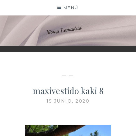
Saltar
MENÚ
al
contenido
XIOMY LAMADRID
— —
maxivestido kaki 8
15 JUNIO, 2020