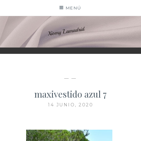
Saltar
MENÚ
al
contenido
XIOMY LAMADRID
— —
maxivestido azul 7
14 JUNIO, 2020