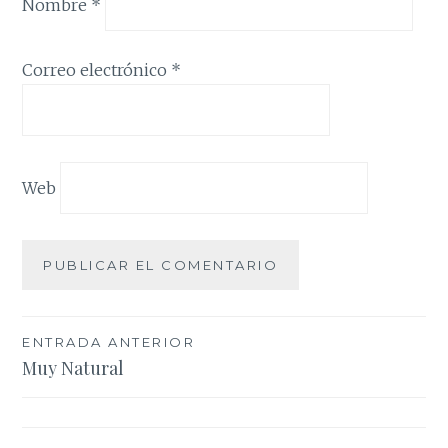
Nombre
*
Correo electrónico
*
Web
Navegación
ENTRADA ANTERIOR
Muy Natural
de
entradas