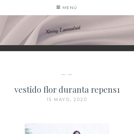
Saltar
MENÚ
al
contenido
XIOMY LAMADRID
— —
vestido flor duranta repens1
15 MAYO, 2020