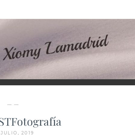
D
— —
PSTFotografía
 JULIO, 2019