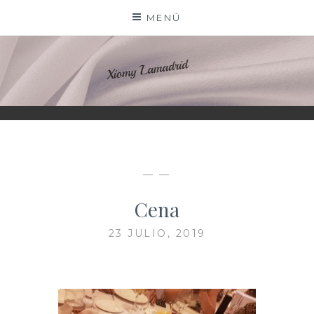
Saltar
MENÚ
al
contenido
XIOMY LAMADRID
— —
Cena
23 JULIO, 2019