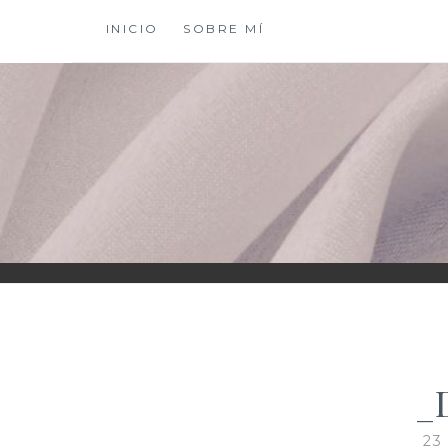
Saltar
INICIO
SOBRE MÍ
al
contenido
XIOMY LAMADRI
_
23