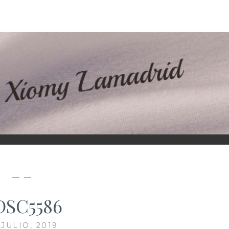
D
— —
DSC5586
 JULIO, 2019