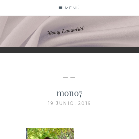
Saltar
MENÚ
al
contenido
XIOMY LAMADRID
— —
mono7
19 JUNIO, 2019