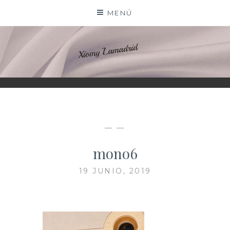
Saltar
MENÚ
al
contenido
XIOMY LAMADRID
— —
mono6
19 JUNIO, 2019