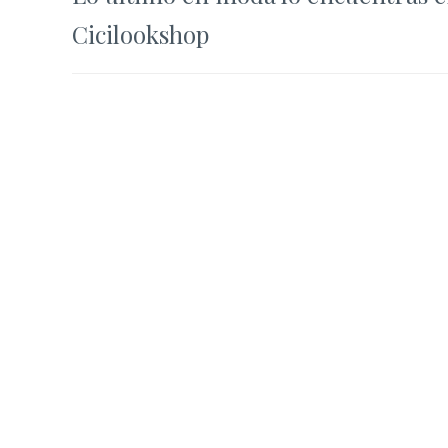
de
Cicilookshop
entradas