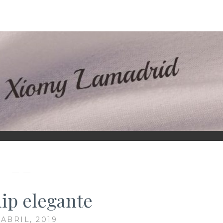
D
— —
ip elegante
 ABRIL, 2019