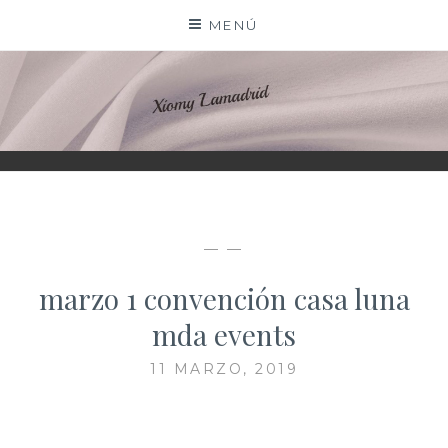
Saltar
MENÚ
al
contenido
XIOMY LAMADRID
— —
marzo 1 convención casa luna
mda events
11 MARZO, 2019