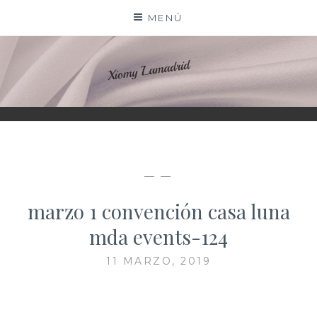
Saltar
MENÚ
al
contenido
XIOMY LAMADRID
— —
marzo 1 convención casa luna
mda events-124
11 MARZO, 2019