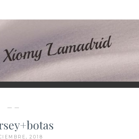
D
— —
rsey+botas
ICIEMBRE, 2018