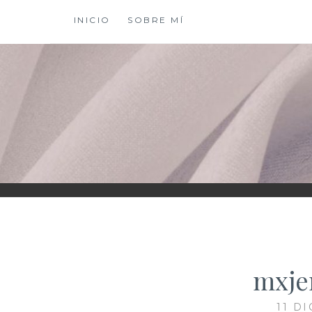
Saltar
INICIO
SOBRE MÍ
al
contenido
XIOMY LAMADRI
mxje
11 D