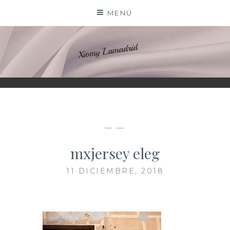
Saltar
MENÚ
al
contenido
XIOMY LAMADRID
— —
mxjersey eleg
11 DICIEMBRE, 2018