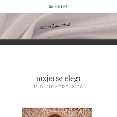
Saltar
MENÚ
al
contenido
XIOMY LAMADRID
— —
mxjerse eleg1
11 DICIEMBRE, 2018