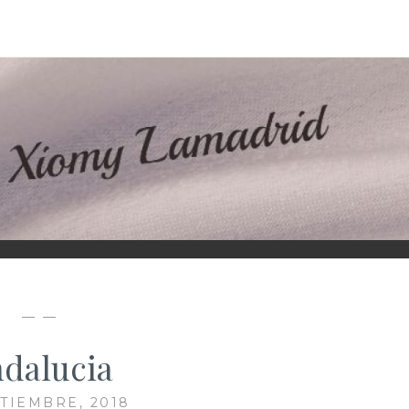
D
— —
dalucia
PTIEMBRE, 2018