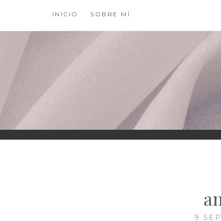
Saltar
INICIO
SOBRE MÍ
al
contenido
XIOMY LAMADRI
an
9 SE