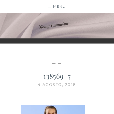
Saltar
MENÚ
al
contenido
XIOMY LAMADRID
— —
138569_7
4 AGOSTO, 2018