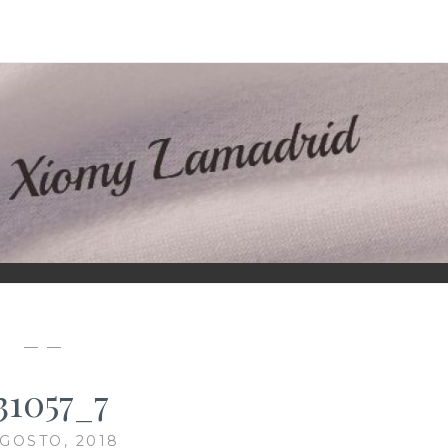
D
— —
31057_7
AGOSTO, 2018