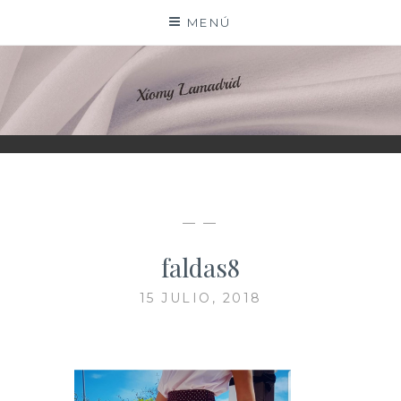
Saltar
MENÚ
al
contenido
XIOMY LAMADRID
— —
faldas8
15 JULIO, 2018