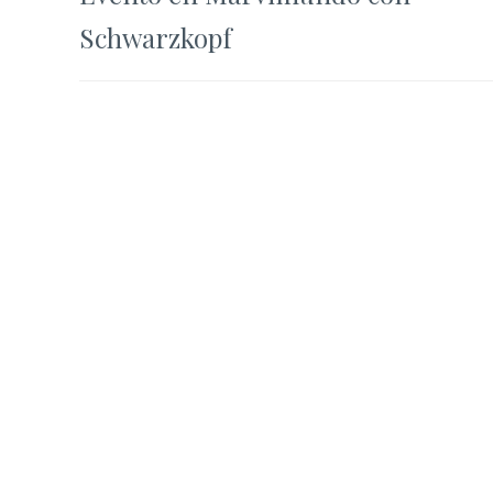
de
Schwarzkopf
entradas