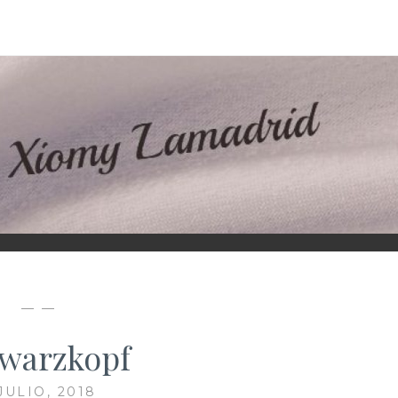
D
— —
warzkopf
JULIO, 2018