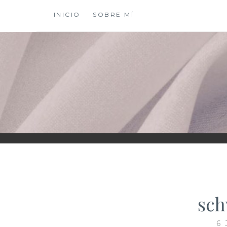
Saltar
INICIO
SOBRE MÍ
al
contenido
XIOMY LAMADRI
sch
6 