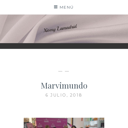
Saltar
MENÚ
al
contenido
XIOMY LAMADRID
— —
Marvimundo
6 JULIO, 2018