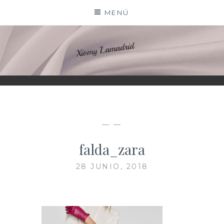
Saltar
MENÚ
al
contenido
XIOMY LAMADRID
— —
falda_zara
28 JUNIO, 2018