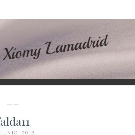
D
— —
falda11
 JUNIO, 2018