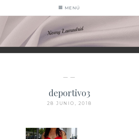
Saltar
MENÚ
al
contenido
XIOMY LAMADRID
— —
deportivo3
28 JUNIO, 2018