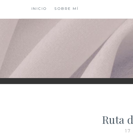
Saltar
INICIO
SOBRE MÍ
al
contenido
XIOMY LAMADRI
Ruta d
17