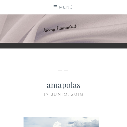
Saltar
MENÚ
al
contenido
XIOMY LAMADRID
— —
amapolas
17 JUNIO, 2018