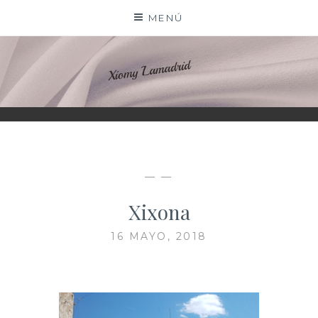
Saltar
MENÚ
al
contenido
XIOMY LAMADRID
— —
Xixona
16 MAYO, 2018