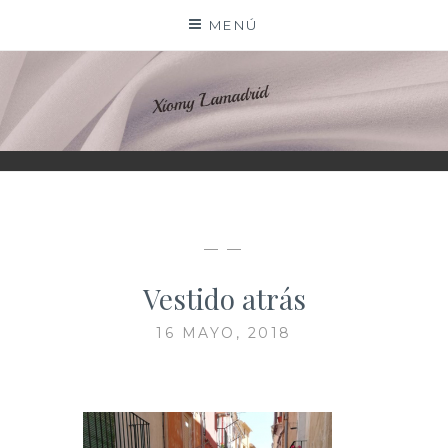
Saltar
MENÚ
al
contenido
XIOMY LAMADRID
— —
Vestido atrás
16 MAYO, 2018