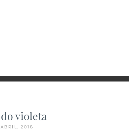
D
— —
ido violeta
 ABRIL, 2018