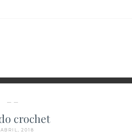
D
— —
ido crochet
 ABRIL, 2018