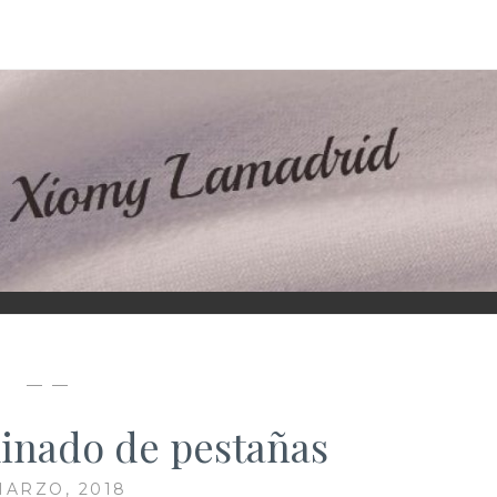
D
— —
minado de pestañas
MARZO, 2018