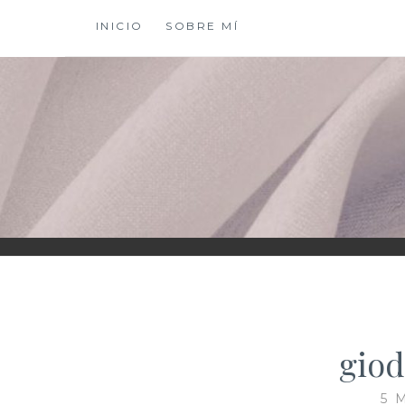
Saltar
INICIO
SOBRE MÍ
al
contenido
XIOMY LAMADRI
giod
5 