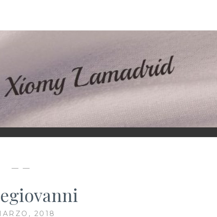
D
— —
egiovanni
MARZO, 2018