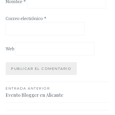
Nombre
*
Correo electrónico
*
Web
Navegación
ENTRADA ANTERIOR
Evento Blogger en Alicante
de
entradas