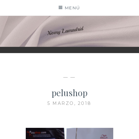
Saltar
MENÚ
al
contenido
XIOMY LAMADRID
— —
pelushop
5 MARZO, 2018