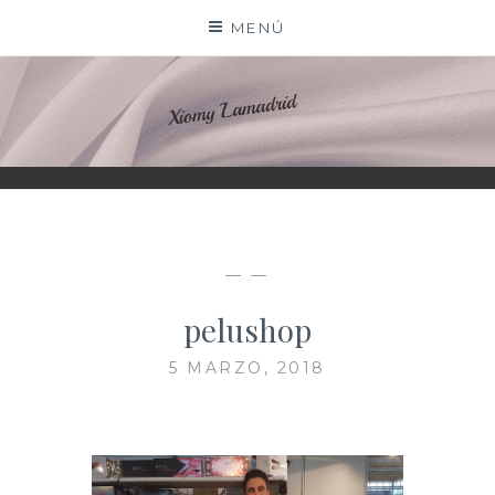
Saltar
MENÚ
al
contenido
XIOMY LAMADRID
— —
pelushop
5 MARZO, 2018