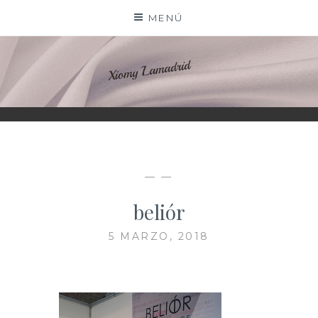
Saltar
MENÚ
al
contenido
XIOMY LAMADRID
— —
beliór
5 MARZO, 2018