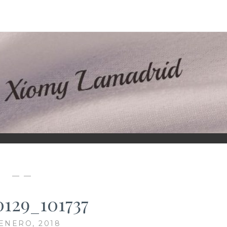
D
— —
0129_101737
 ENERO, 2018