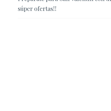
de
súper ofertas!!
entradas