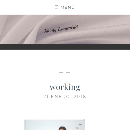
Saltar
MENÚ
al
contenido
XIOMY LAMADRID
— —
working
21 ENERO, 2018