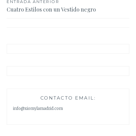
Navegación
ENTRADA ANTERIOR
Cuatro Estilos con un Vestido negro
de
entradas
CONTACTO EMAIL:
info@xiomylamadrid.com