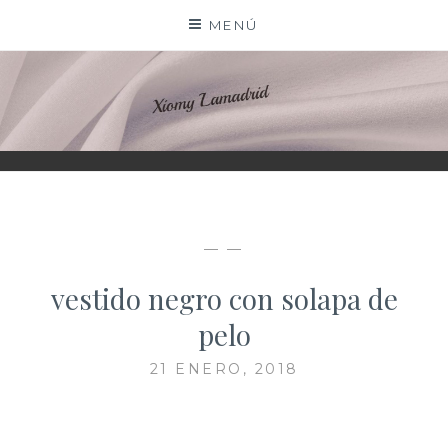
Saltar
MENÚ
al
contenido
XIOMY LAMADRID
— —
vestido negro con solapa de
pelo
21 ENERO, 2018