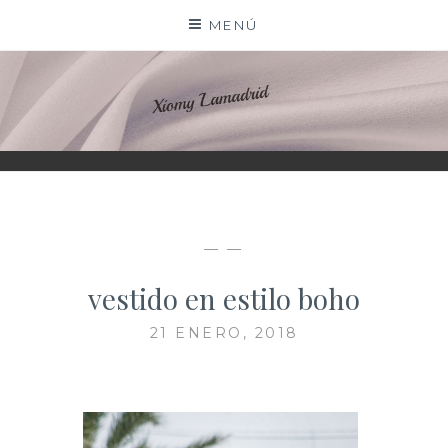
Saltar
MENÚ
al
contenido
XIOMY LAMADRID
— —
vestido en estilo boho
21 ENERO, 2018