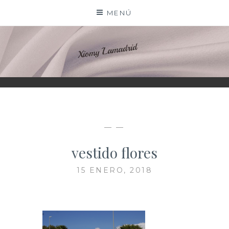
Saltar
MENÚ
al
contenido
XIOMY LAMADRID
— —
vestido flores
15 ENERO, 2018