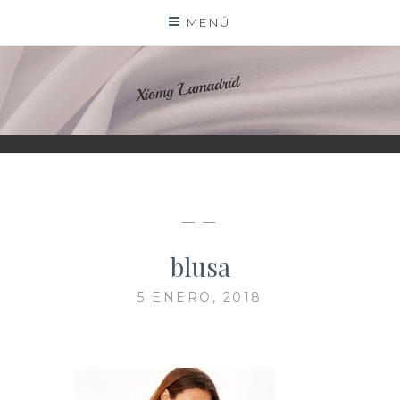
Saltar
MENÚ
al
contenido
XIOMY LAMADRID
— —
blusa
5 ENERO, 2018