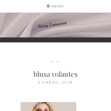
Saltar
MENÚ
al
contenido
XIOMY LAMADRID
— —
blusa volantes
5 ENERO, 2018