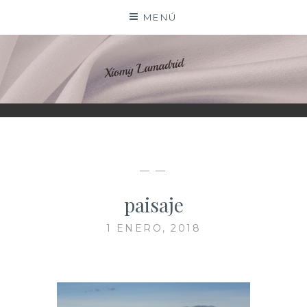
Saltar
MENÚ
al
contenido
XIOMY LAMADRID
— —
paisaje
1 ENERO, 2018