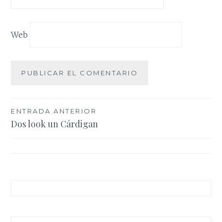
Web
Navegación
ENTRADA ANTERIOR
Dos look un Cárdigan
de
entradas