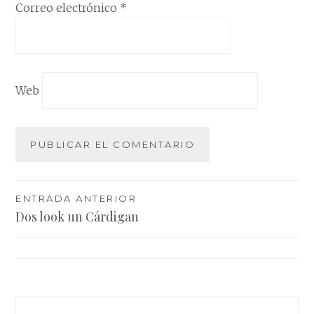
Correo electrónico
*
Web
Navegación
ENTRADA ANTERIOR
Dos look un Cárdigan
de
entradas