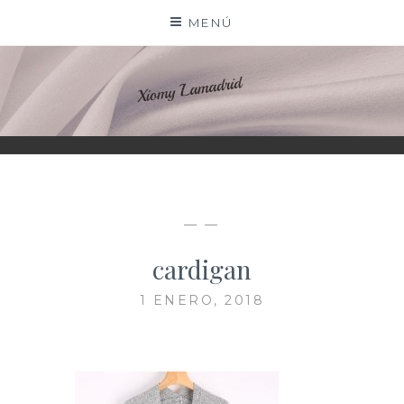
Saltar
MENÚ
al
contenido
XIOMY LAMADRID
— —
cardigan
1 ENERO, 2018