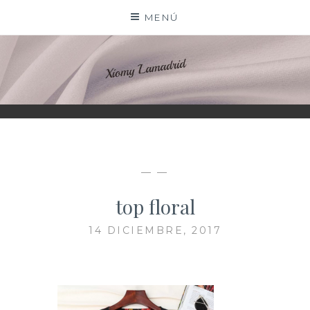
Saltar
MENÚ
al
contenido
XIOMY LAMADRID
— —
top floral
14 DICIEMBRE, 2017