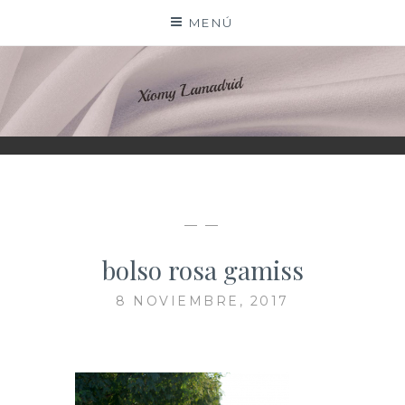
Saltar
MENÚ
al
contenido
XIOMY LAMADRID
— —
bolso rosa gamiss
8 NOVIEMBRE, 2017