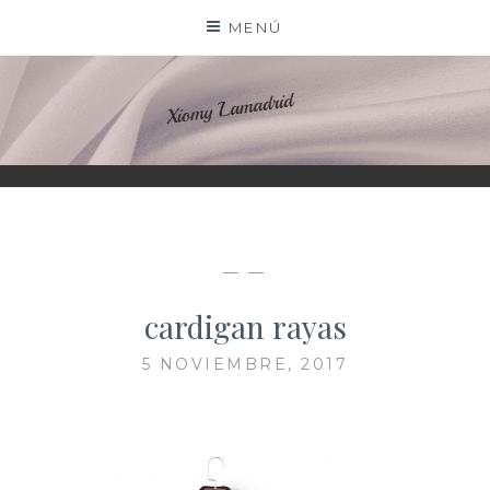
Saltar
MENÚ
al
contenido
XIOMY LAMADRID
— —
cardigan rayas
5 NOVIEMBRE, 2017