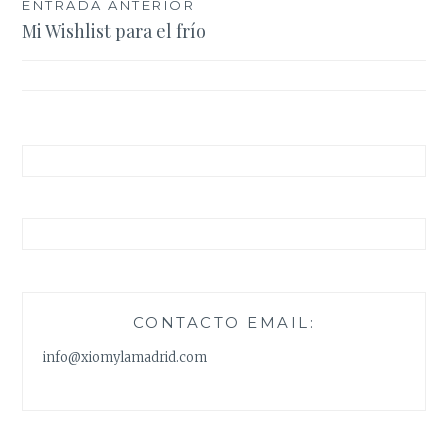
Navegación
ENTRADA ANTERIOR
Mi Wishlist para el frío
de
entradas
CONTACTO EMAIL:
info@xiomylamadrid.com